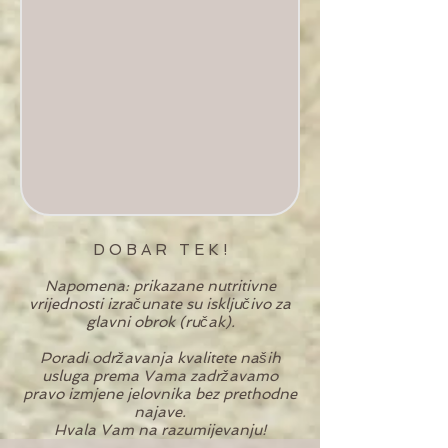
D O B A R T E K !
Napomena: prikazane nutritivne
vrijednosti izračunate su isključivo za
glavni obrok (ručak).
Poradi održavanja kvalitete naših
usluga prema Vama zadržavamo
pravo izmjene jelovnika bez prethodne
najave.
Hvala Vam na razumijevanju!