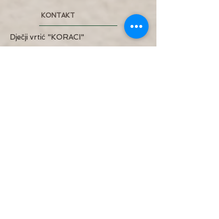
KONTAKT
Dječji vrtić "KORACI"
📍 Mate Lovraka 43 / Alozije Stepinca
12
Velika Gorica
📞 091 1720 648
✉️
djecjivrtic.koraci@gmail.com
🕒 Radno vrijeme: Pon - Petak; 6:30 -
17:00
NASLOVNA
UPISI
PROGRAMI