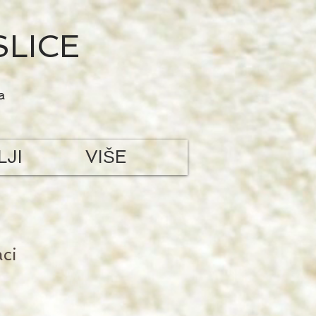
SLICE
a
LJI
VIŠE
aci