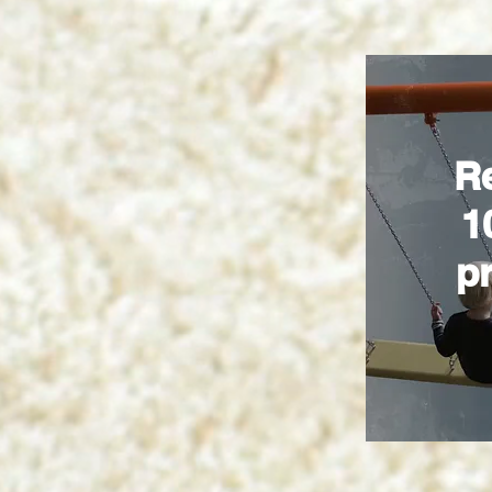
R
1
p