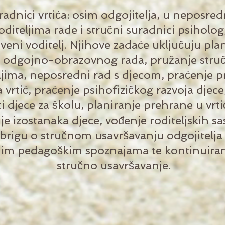
radnici vrtića: osim odgojitelja, u neposr
oditeljima rade i stručni suradnici psiholog
veni voditelj. Njihove zadaće uključuju plan
e odgojno-obrazovnog rada, pružanje stru
ljima, neposredni rad s djecom, praćenje p
a vrtić, praćenje psihofizičkog razvoja djec
 djece za školu, planiranje prehrane u vrti
je izostanaka djece, vođenje roditeljskih sa
 brigu o stručnom usavršavanju odgojitelja
im pedagoškim spoznajama te kontinuira
stručno usavršavanje.