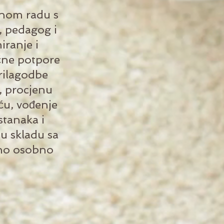
ednom radu s
, pedagog i
iranje i
čne potpore
rilagodbe
e, procjenu
ću, vođenje
stanaka i
 u skladu sa
no osobno