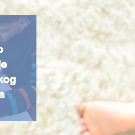
o
je
kog
a