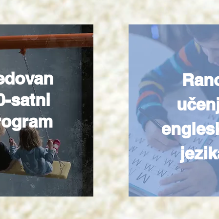
edovan
Ran
0-satni
učen
rogram
engles
jezik