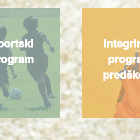
portski
Integri
rogram
progr
predšk