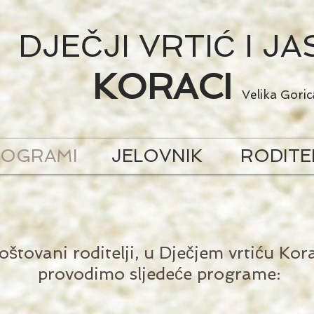
DJEČJI VRTIĆ I JA
KORACI
Velika Goric
ROGRAMI
JELOVNIK
RODITE
oštovani roditelji, u Dječjem vrtiću Kor
provodimo sljedeće programe: