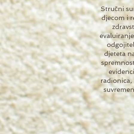
Stručni su
djecom i r
zdravst
evaluiranj
odgojite
djeteta n
spremnosti
evidenci
radionica,
suvremen