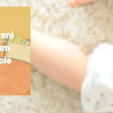
rani
am
ole