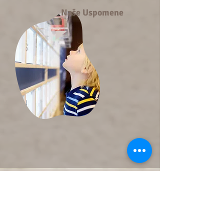
Naše Uspomene
KONTAKT
Dječji vrtić "KORACI"