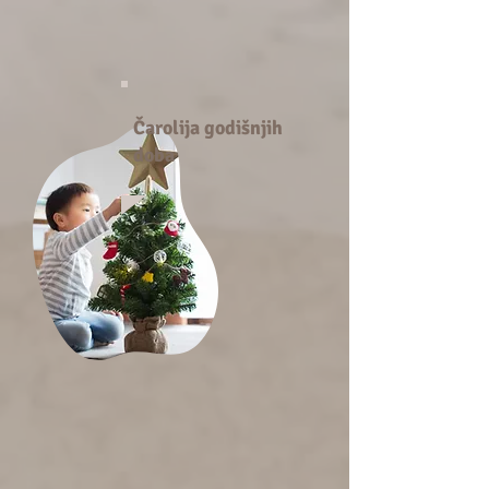
Čarolija godišnjih
doba