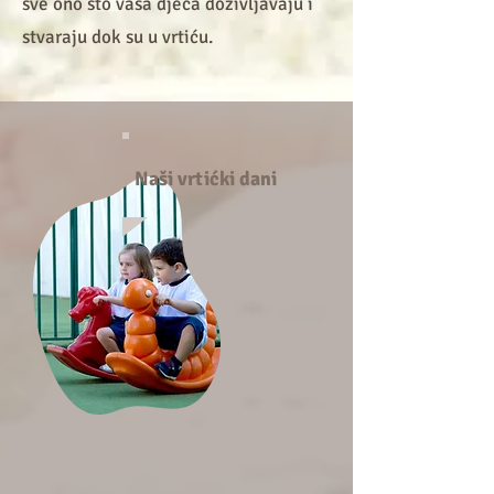
sve ono što vaša djeca doživljavaju i
stvaraju dok su u vrtiću.
Naši vrtićki dani