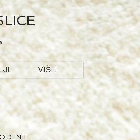
SLICE
a
LJI
VIŠE
GODINE