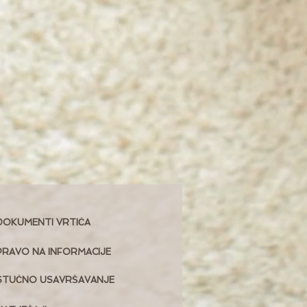
DOKUMENTI VRTIĆA
PRAVO NA INFORMACIJE
STUČNO USAVRŠAVANJE