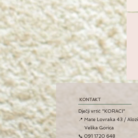
KONTAKT
Dječji vrtić "KORACI"
📍 Mate Lovraka 43 / Alozi
Velika Gorica
📞 091 1720 648